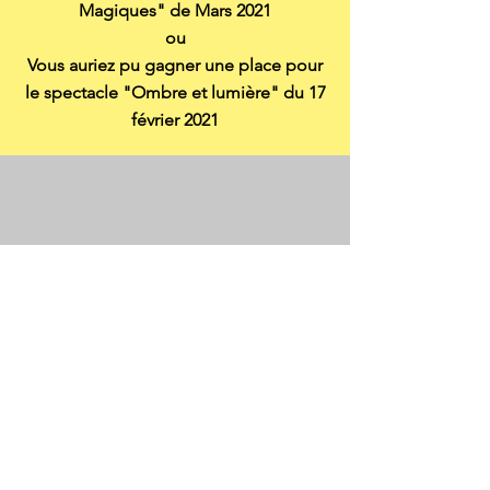
Magiques" de Mars 2021
ou
Vous auriez pu gagner une place pour
le spectacle "Ombre et lumière" du 17
février 2021
04 77 75 04 19
25 rue ANTOINE MARREL
42800 RIVE-DE-GIER
mjcrivedegier42@gmail.com
CONTACT