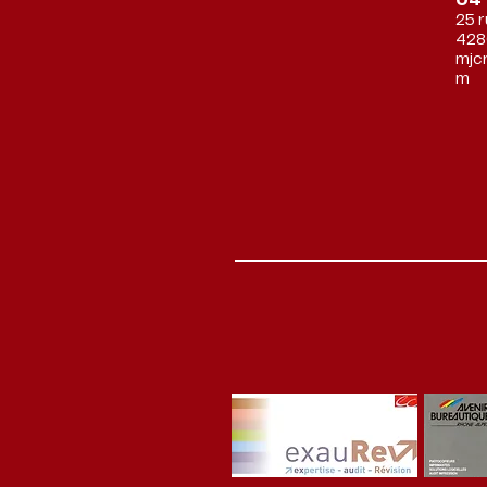
04 
25 
428
mjc
m