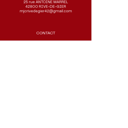
25 rue ANTOINE MARREL
42800 RIVE-DE-GIER
mjcrivedegier42@gmail.com
CONTACT
ACCES HANDICAP
PARTENAIRES
POLITIQUE DE CONFIDENTIALITE
CO VOITURAGE ARA