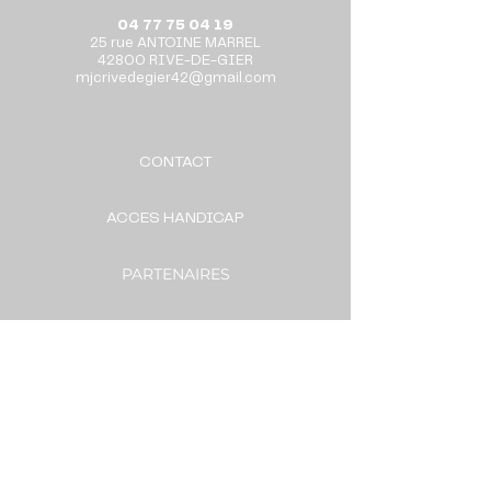
04 77 75 04 19
25 rue ANTOINE MARREL
42800 RIVE-DE-GIER
mjcrivedegier42@gmail.com
CONTACT
ACCES HANDICAP
PARTENAIRES
POLITIQUE DE CONFIDENTIALITE
CO VOITURAGE ARA