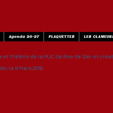
Agenda 26-27
PLAQUETTES
LES CLAMEUR
de Djihad, la comédie d'Ismaël Saidi
et théâtre de la MJC de Rive de Gier et créa
ier, le 9 Mars 2018