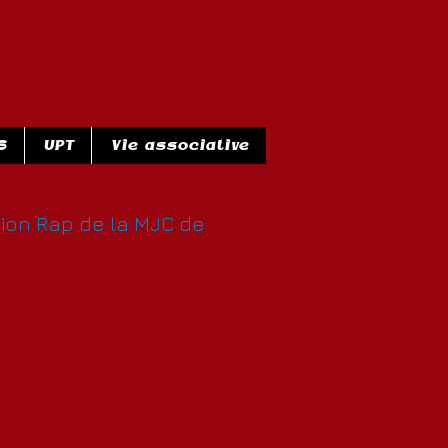
S
UPT
Vie associative
tion Rap de la MJC de