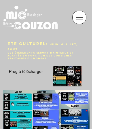
ETE CULTUREL:
Juin, juillet,
aout
Ces évènements seront maintenus et
adaptés en fonction des consignes
sanitaires du moment
Prog à télécharger