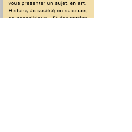
vous presenter un sujet: en art,
Histoire, de société, en sciences,
en geopolitique…. Et des sorties
culturelles sont également
proposées
Téléchargez la
plaquette
INFO
04 77 75 04 19
04 77 75 04 19
25 rue ANTOINE MARREL