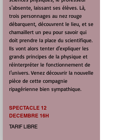
s'absente, laissant ses élèves. Là,
trois personnages au nez rouge
débarquent, découvrent le lieu, et se
chamaillert un peu pour savoir qui
doit prendre Ia place du scientifique.
lls vont alors tenter d'expliquer les
grands principes de la physique et
réinterpréter le fonctionnement de
I'univers. Venez découvrir la nouvelle
pièce de cette compagnie
ripagérienne bien sympathique.
SPECTACLE 12
DECEMBRE 16H
TARIF LIBRE