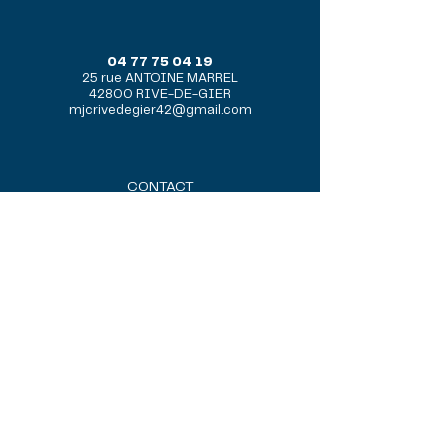
04 77 75 04 19
25 rue ANTOINE MARREL
42800 RIVE-DE-GIER
mjcrivedegier42@gmail.com
CONTACT
ACCES HANDICAP
PARTENAIRES
POLITIQUE DE CONFIDENTIALITE
CO VOITURAGE ARA